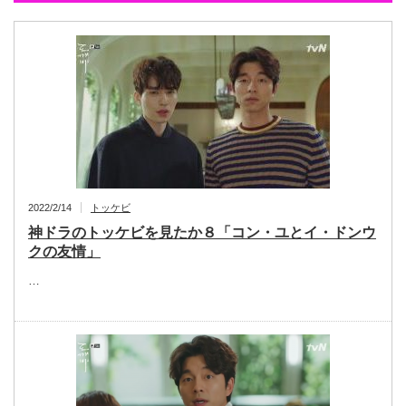
2022/2/14
トッケビ
神ドラのトッケビを見たか８「コン・ユとイ・ドンウ
クの友情」
…