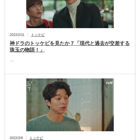
2022/2/11
トッケビ
神ドラのトッケビを見たか７「現代と過去が交差する
珠玉の物語！」
…
2022/2/9
トッケビ