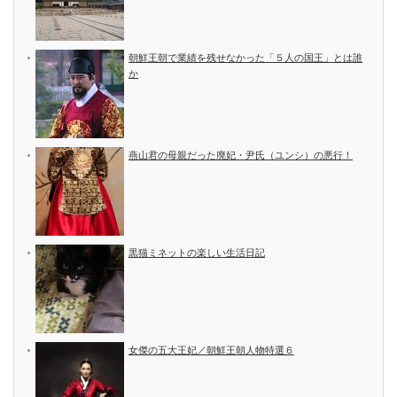
朝鮮王朝で業績を残せなかった「５人の国王」とは誰
か
燕山君の母親だった廃妃・尹氏（ユンシ）の悪行！
黒猫ミネットの楽しい生活日記
女傑の五大王妃／朝鮮王朝人物特選６