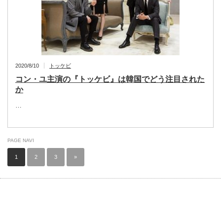
2020/8/10
トッケビ
コン・ユ主演の『トッケビ』は韓国でどう注目された
か
…
PAGE NAVI
1
2
3
»