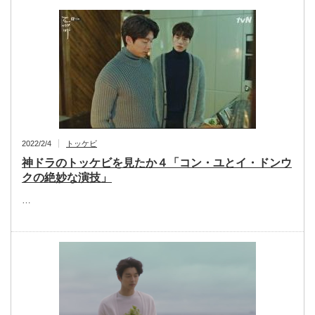
2022/2/4
トッケビ
神ドラのトッケビを見たか４「コン・ユとイ・ドンウ
クの絶妙な演技」
…