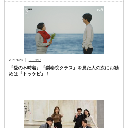
2021/1/28
トッケビ
『愛の不時着』『梨泰院クラス』を見た人の次にお勧
めは『トッケビ』！
…