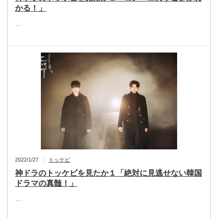
かる！」
…
2022/1/27
トッケビ
神ドラのトッケビを見たか１「絶対に見逃せない韓国
ドラマの真髄！」
…