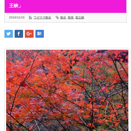
王峡」
2016/11/10
ワガママ散歩
散歩
,
散策
,
龍王峡