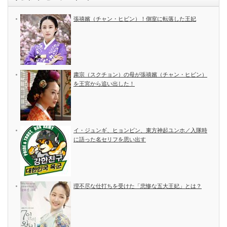
張禧嬪（チャン・ヒビン）！側室に転落した王妃
粛宗（スクチョン）の母が張禧嬪（チャン・ヒビン）
を王宮から追い出した！
イ・ジュンギ、ヒョンビン、東方神起ユンホ／入隊時
に語った名セリフを思い出す
理不尽な仕打ちを受けた「悲惨な五大王妃」とは？