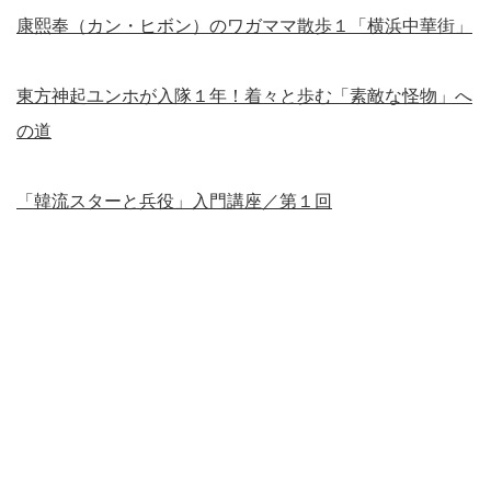
康熙奉（カン・ヒボン）のワガママ散歩１「横浜中華街」
東方神起ユンホが入隊１年！着々と歩む「素敵な怪物」へ
の道
「韓流スターと兵役」入門講座／第１回