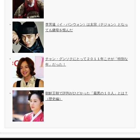
李芳遠（イ・バンウォン）は太宗（テジョン）となっ
ても継母を恨んだ
チャン・グンソクにとって２０１１年こそが「特別な
年」だった！
朝鮮王朝で評判がひどかった「最悪の１０人」とは？
（歴史編）