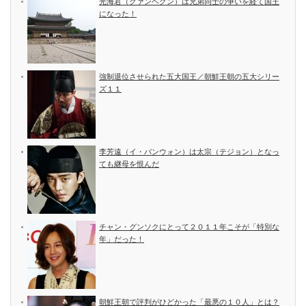
光海君（クァンヘグン）は兄弟同士の争いを経て国王
になった！
強制退位させられた五大国王／朝鮮王朝の五大シリー
ズ１１
李芳遠（イ・バンウォン）は太宗（テジョン）となっ
ても継母を恨んだ
チャン・グンソクにとって２０１１年こそが「特別な
年」だった！
朝鮮王朝で評判がひどかった「最悪の１０人」とは？