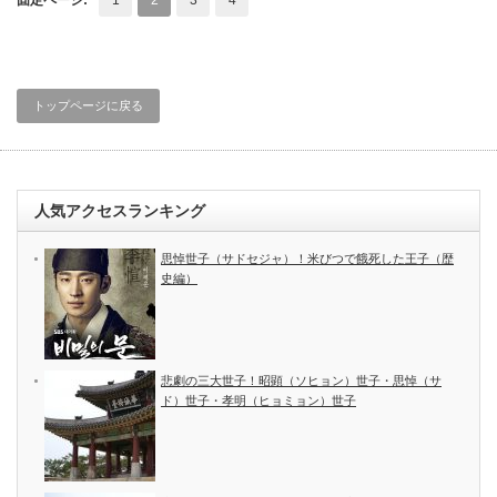
固定ページ:
1
2
3
4
トップページに戻る
人気アクセスランキング
思悼世子（サドセジャ）！米びつで餓死した王子（歴
史編）
悲劇の三大世子！昭顕（ソヒョン）世子・思悼（サ
ド）世子・孝明（ヒョミョン）世子