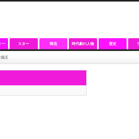
ィー
スター
韓流
時代劇の人物
歴史
な国王