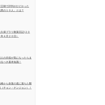
鮮王朝で評判がひどかった
最悪の１０人」とは？
大久保ブラリ散策日記(２０
８年４月２０日）
能人の兵役が気になったらま
知るべき基本知識！
高峰から奈落の底に落ちた鄭
貞（チョン・ナンジョン）！