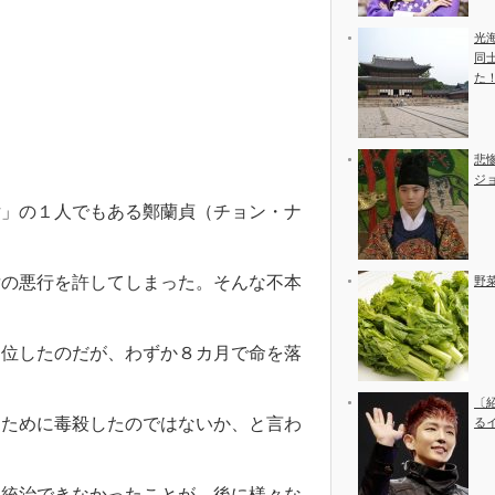
光
同
た
悲
ジ
女」の１人でもある鄭蘭貞（チョン・ナ
后の悪行を許してしまった。そんな不本
野
。
即位したのだが、わずか８カ月で命を落
〔
るために毒殺したのではないか、と言わ
る
と統治できなかったことが、後に様々な