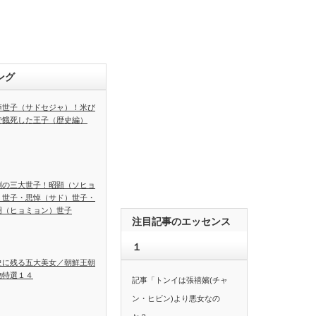
ング
悼世子（サドセジャ）！米び
で餓死した王子（歴史編）
劇の三大世子！昭顕（ソヒョ
）世子・思悼（サド）世子・
明（ヒョミョン）世子
注目記事のエッセンス
１
史に残る五大美女／朝鮮王朝
物特選１４
記事「トンイは張禧嬪(チャ
ン・ヒビン)より悪女なの