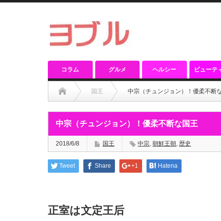
コラム
グルメ
ヘルシー
ビューテ
国王
中宗（チュンジョン）！優柔不断
中宗（チュンジョン）！優柔不断な国王
2018/6/8
国王
中宗
,
朝鮮王朝
,
歴史
Tweet
Share
+1
Hatena
正室は文定王后