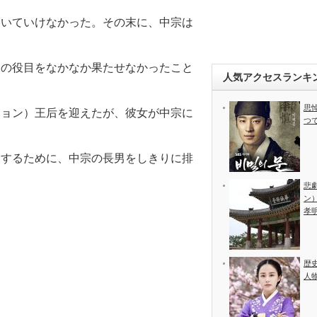
ついていけなかった。その末に、中宗は
ての役目をなかなか果たせなかったこと
人気アクセスランキ
思
ジョン）王后を迎えたが、彼女が中宗に
つ
にするために、中宗の長男をしきりに排
悲
ン
孝
歴
人