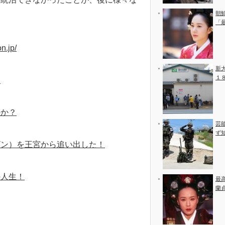
朝
「
on.jp/
新
１
！
のか？
芸
ず
ビン）を王宮から追い出した！
の人生！
最
蘭