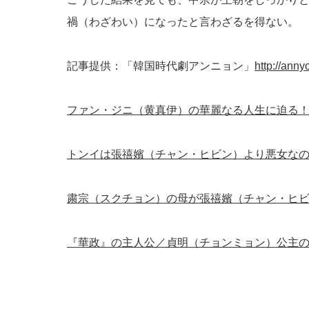
禍（わざわい）になったと言わざるを得ない。
記事提供：「韓国時代劇アンニョン」
http://anny
ファン・ジニ（黄真伊）の華麗なる人生に迫る
トンイは張禧嬪（チャン・ヒビン）より悪女な
粛宗（スクチョン）の母が張禧嬪（チャン・ヒ
『華政』の主人公／貞明（チョンミョン）公主