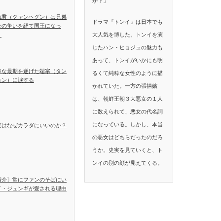
か？」
海君（クァンヘグン）は兄弟
ドラマ『トンイ』は日本でも
士の争いを経て国王になっ
大人気を博した。トンイを演
！
じたハン・ヒョジュの魅力も
あって、トンイがいかにも明
惨な最期を遂げた端宗（タン
るくて純粋な女性のように描
ョン）に涙する
かれていた。一方の張禧嬪
は、朝鮮王朝３大悪女の１人
に数えられて、悪女の代名詞
になっている。しかし、本当
菜はなぜカラダにいいのか？
の悪女はどちらだったのだろ
うか。史実を見ていくと、ト
ンイの別の顔が見えてくる。
紹介〕常にファンのそばにい
イ・ジュンギが愛される理由