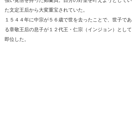
強い覚悟を持った鄭蘭貞。自分の野望を叶えようとしてい
た文定王后から大変重宝されていた。
１５４４年に中宗が５６歳で世を去ったことで、世子であ
る章敬王后の息子が１２代王・仁宗（インジョン）として
即位した。