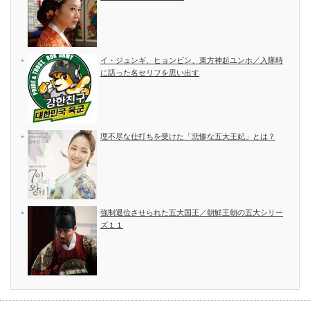
イ・ジュンギ、ヒョンビン、東方神起ユンホ／入隊時
に語った名セリフを思い出す
理不尽な仕打ちを受けた「悲惨な五大王妃」とは？
強制退位させられた五大国王／朝鮮王朝の五大シリー
ズ１１