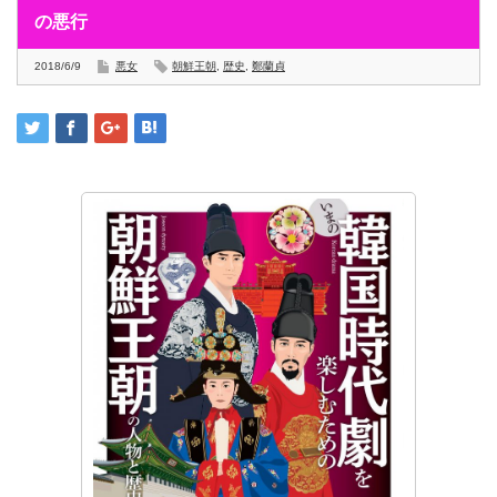
の悪行
2018/6/9
悪女
朝鮮王朝
,
歴史
,
鄭蘭貞