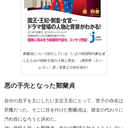
鄭蘭貞について紹介している『いまの韓国時代劇を楽
しむための朝鮮王朝の人物と歴史』（康熙奉〔カン・
ヒボン〕著／実業之日本社発行）
悪の手先となった鄭蘭貞
自分の息子を王にしたい文定王后にとって、世子の存在は
邪魔だった。そこに目を付けた鄭蘭貞は、彼女の代わりに
汚れ役になろうと決めた。