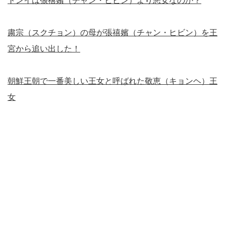
トンイは張禧嬪（チャン・ヒビン）より悪女なのか？
粛宗（スクチョン）の母が張禧嬪（チャン・ヒビン）を王
宮から追い出した！
朝鮮王朝で一番美しい王女と呼ばれた敬恵（キョンヘ）王
女