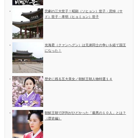
悲劇の三大世子！昭顕（ソヒョン）世子・思悼（サ
ド）世子・孝明（ヒョミョン）世子
光海君（クァンヘグン）は兄弟同士の争いを経て国王
になった！
歴史に残る五大美女／朝鮮王朝人物特選１４
朝鮮王朝で評判がひどかった「最悪の１０人」とは？
（歴史編）