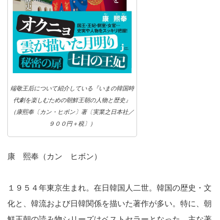
端敬王后について紹介している『いまの韓国時
代劇を楽しむための朝鮮王朝の人物と歴史』
（康熙奉〔カン・ヒボン〕著〔実業之日本社／
９００円＋税〕）
康 熙奉（カン ヒボン）
１９５４年東京生まれ。在日韓国人二世。韓国の歴史・文
化と、韓流および日韓関係を描いた著作が多い。特に、朝
鮮王朝の読み物シリーズはベストセラーとなった。主な著