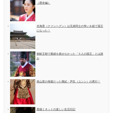
（歴史編）
光海君（クァンヘグン）は兄弟同士の争いを経て国王
になった！
朝鮮王朝で業績を残せなかった「５人の国王」とは誰
か
燕山君の母親だった廃妃・尹氏（ユンシ）の悪行！
黒猫ミネットの楽しい生活日記