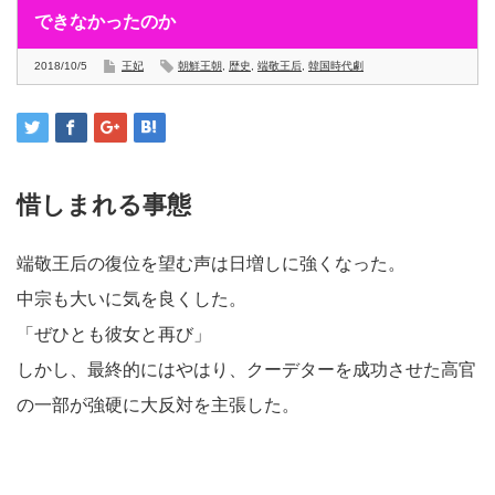
できなかったのか
2018/10/5
王妃
朝鮮王朝
,
歴史
,
端敬王后
,
韓国時代劇
惜しまれる事態
端敬王后の復位を望む声は日増しに強くなった。
中宗も大いに気を良くした。
「ぜひとも彼女と再び」
しかし、最終的にはやはり、クーデターを成功させた高官
の一部が強硬に大反対を主張した。