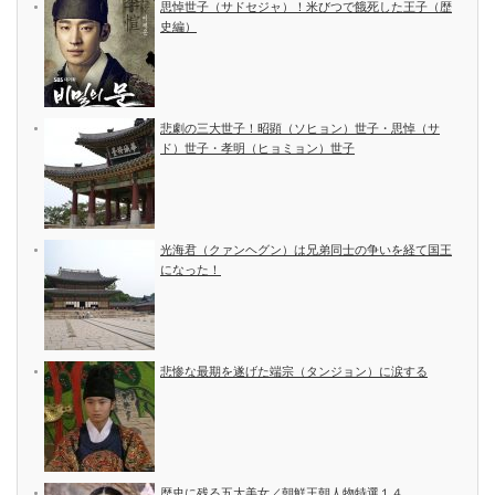
思悼世子（サドセジャ）！米びつで餓死した王子（歴
史編）
悲劇の三大世子！昭顕（ソヒョン）世子・思悼（サ
ド）世子・孝明（ヒョミョン）世子
光海君（クァンヘグン）は兄弟同士の争いを経て国王
になった！
悲惨な最期を遂げた端宗（タンジョン）に涙する
歴史に残る五大美女／朝鮮王朝人物特選１４