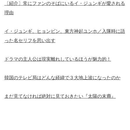
〔紹介〕常にファンのそばにいるイ・ジュンギが愛される
理由
イ・ジュンギ、ヒョンビン、東方神起ユンホ／入隊時に語
った名セリフを思い出す
ドラマの主人公は現実離れしているほうが魅力的！
韓国のテレビ局はどんな経緯で３大地上波になったのか
まだ見てなければ絶対に見ておきたい『太陽の末裔』