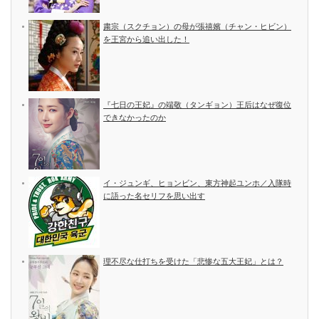
粛宗（スクチョン）の母が張禧嬪（チャン・ヒビン）
を王宮から追い出した！
『七日の王妃』の端敬（タンギョン）王后はなぜ復位
できなかったのか
イ・ジュンギ、ヒョンビン、東方神起ユンホ／入隊時
に語った名セリフを思い出す
理不尽な仕打ちを受けた「悲惨な五大王妃」とは？