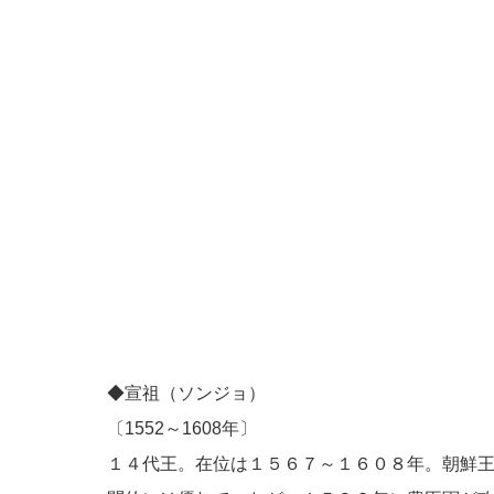
◆宣祖（ソンジョ）
〔1552～1608年〕
１４代王。在位は１５６７～１６０８年。朝鮮