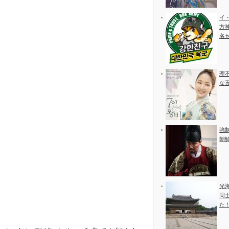
イ
方
名
理
な
強
朝
光
同
た