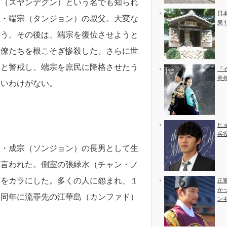
君（スヤンデグン）という名でも知られ
日
王・端宗（タンジョン）の叔父。大変な
第
まう。その後は、端宗を復位させようと
官僚たちを根こそぎ惨殺した。さらに世
いと警戒し、端宗を庶民に降格させたう
『
意
いいわけがない。
ヒ
兵
王・成宗（ソンジョン）の長男として生
と言われた。側室の張緑水（チャン・ノ
庫をカラにした。多くの人に怨まれ、１
正
か
。同年に流罪先の江華島（カンファド）
ン