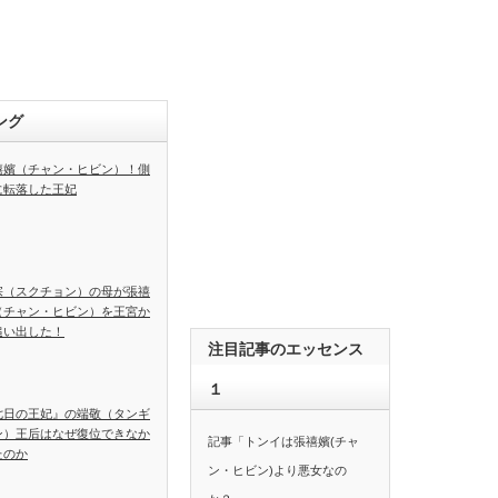
ング
禧嬪（チャン・ヒビン）！側
に転落した王妃
宗（スクチョン）の母が張禧
（チャン・ヒビン）を王宮か
追い出した！
注目記事のエッセンス
１
七日の王妃』の端敬（タンギ
ン）王后はなぜ復位できなか
記事「トンイは張禧嬪(チャ
たのか
ン・ヒビン)より悪女なの