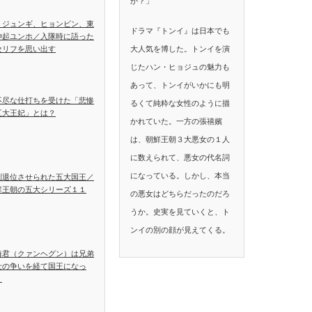
か？」
・ジュンギ、ヒョンビン、東
ドラマ『トンイ』は日本でも
神起ユンホ／入隊時に語った
大人気を博した。トンイを演
セリフを思い出す
じたハン・ヒョジュの魅力も
あって、トンイがいかにも明
不尽な仕打ちを受けた「悲惨
るくて純粋な女性のように描
五大王妃」とは？
かれていた。一方の張禧嬪
は、朝鮮王朝３大悪女の１人
に数えられて、悪女の代名詞
になっている。しかし、本当
制退位させられた五大国王／
鮮王朝の五大シリーズ１１
の悪女はどちらだったのだろ
うか。史実を見ていくと、ト
ンイの別の顔が見えてくる。
海君（クァンヘグン）は兄弟
士の争いを経て国王になっ
！