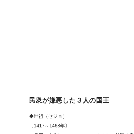
民衆が嫌悪した３人の国王
◆世祖（セジョ）
〔1417～1468年〕