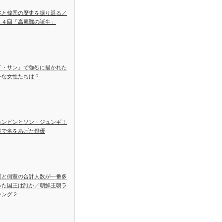
本と韓国の歴史を振り返る／
１４回「高麗郡の誕生」
イ・サン』で強烈に描かれた
外な女性たちは？
ョンビンとソン・ジュンギ！
役で名をあげた俳優
室と側室の合計人数が一番多
った国王は誰か／朝鮮王朝ラ
キング２