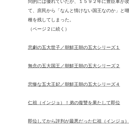
問的には優れていたが、１５９２年に豊臣軍が
て、庶民から「なんと情けない国王なのか」と
種を残してしまった。
（ページ２に続く）
悲劇の五大世子／朝鮮王朝の五大シリーズ１
無念の五大国王／朝鮮王朝の五大シリーズ２
悲惨な五大王妃／朝鮮王朝の五大シリーズ４
仁祖（インジョ）！弟の復讐を果たして即位
即位してから評判が最悪だった仁祖（インジョ