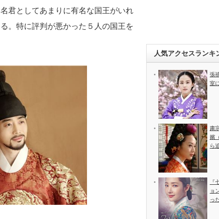
に名君としてあまりに有名な国王がいれ
いる。特に評判が悪かった５人の国王を
人気アクセスランキ
張
室
粛
嬪
ら
『
ョ
っ