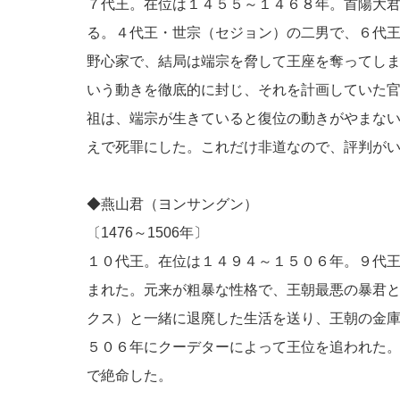
７代王。在位は１４５５～１４６８年。首陽大
る。４代王・世宗（セジョン）の二男で、６代
野心家で、結局は端宗を脅して王座を奪ってし
いう動きを徹底的に封じ、それを計画していた
祖は、端宗が生きていると復位の動きがやまな
えで死罪にした。これだけ非道なので、評判が
◆燕山君（ヨンサングン）
〔1476～1506年〕
１０代王。在位は１４９４～１５０６年。９代
まれた。元来が粗暴な性格で、王朝最悪の暴君
クス）と一緒に退廃した生活を送り、王朝の金
５０６年にクーデターによって王位を追われた
で絶命した。