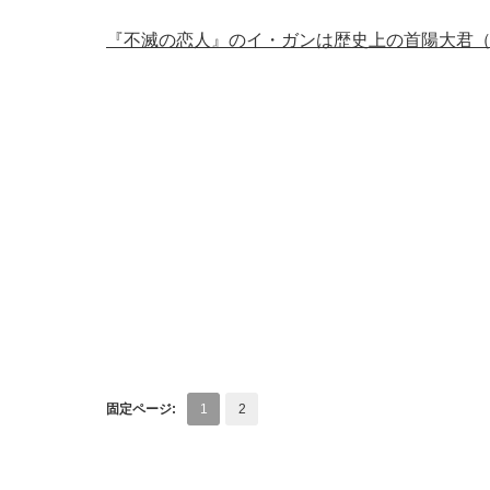
『不滅の恋人』のイ・ガンは歴史上の首陽大君
固定ページ:
1
2