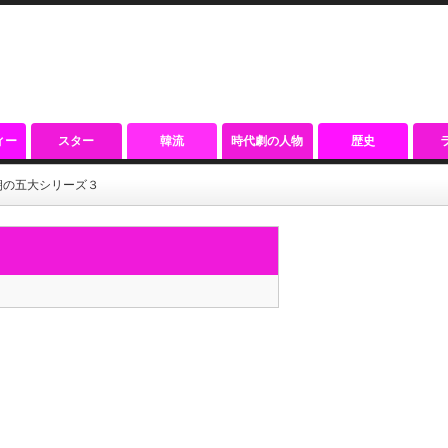
ィー
スター
韓流
時代劇の人物
歴史
朝の五大シリーズ３