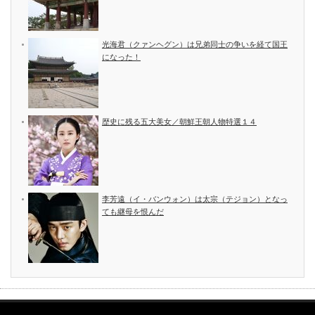
光海君（クァンヘグン）は兄弟同士の争いを経て国王
になった！
歴史に残る五大美女／朝鮮王朝人物特選１４
李芳遠（イ・バンウォン）は太宗（テジョン）となっ
ても継母を恨んだ