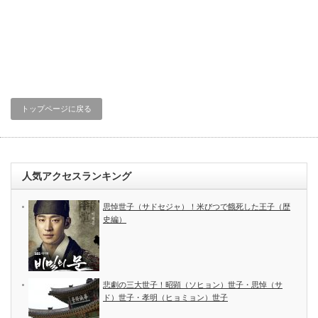
トップページに戻る
人気アクセスランキング
思悼世子（サドセジャ）！米びつで餓死した王子（歴
史編）
悲劇の三大世子！昭顕（ソヒョン）世子・思悼（サ
ド）世子・孝明（ヒョミョン）世子