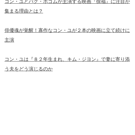
コン・ユとパク・ボゴムが主演する映画『徐福』に注目が
集まる理由とは？
俳優魂が覚醒！寡作なコン・ユが２本の映画に立て続けに
主演
コン・ユは『８２年生まれ、キム・ジヨン』で妻に寄り添
う夫をどう演じるのか