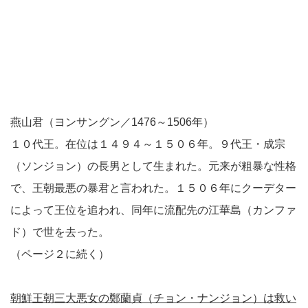
燕山君（ヨンサングン／1476～1506年）
１０代王。在位は１４９４～１５０６年。９代王・成宗
（ソンジョン）の長男として生まれた。元来が粗暴な性格
で、王朝最悪の暴君と言われた。１５０６年にクーデター
によって王位を追われ、同年に流配先の江華島（カンファ
ド）で世を去った。
（ページ２に続く）
朝鮮王朝三大悪女の鄭蘭貞（チョン・ナンジョン）は救い