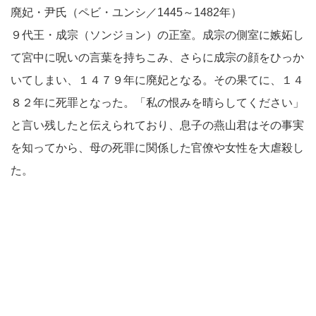
廃妃・尹氏（ペビ・ユンシ／1445～1482年）
９代王・成宗（ソンジョン）の正室。成宗の側室に嫉妬し
て宮中に呪いの言葉を持ちこみ、さらに成宗の顔をひっか
いてしまい、１４７９年に廃妃となる。その果てに、１４
８２年に死罪となった。「私の恨みを晴らしてください」
と言い残したと伝えられており、息子の燕山君はその事実
を知ってから、母の死罪に関係した官僚や女性を大虐殺し
た。