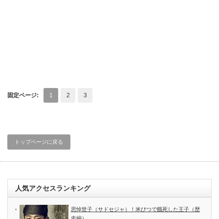
固定ページ:
1
2
3
トップページに戻る
人気アクセスランキング
思悼世子（サドセジャ）！米びつで餓死した王子（歴
史編）