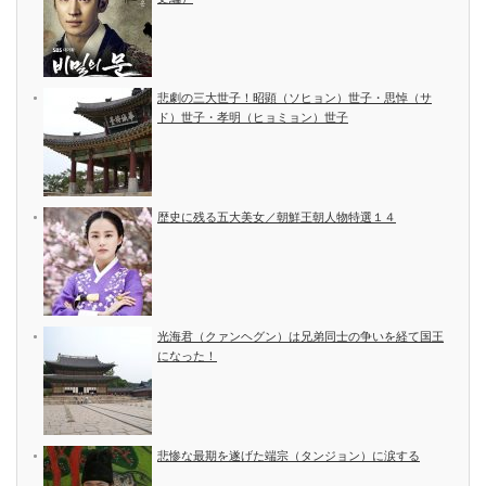
悲劇の三大世子！昭顕（ソヒョン）世子・思悼（サ
ド）世子・孝明（ヒョミョン）世子
歴史に残る五大美女／朝鮮王朝人物特選１４
光海君（クァンヘグン）は兄弟同士の争いを経て国王
になった！
悲惨な最期を遂げた端宗（タンジョン）に涙する