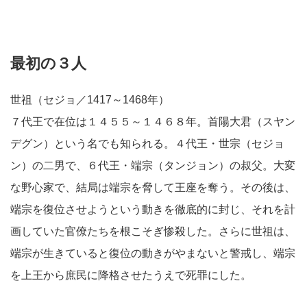
最初の３人
世祖（セジョ／1417～1468年）
７代王で在位は１４５５～１４６８年。首陽大君（スヤン
デグン）という名でも知られる。４代王・世宗（セジョ
ン）の二男で、６代王・端宗（タンジョン）の叔父。大変
な野心家で、結局は端宗を脅して王座を奪う。その後は、
端宗を復位させようという動きを徹底的に封じ、それを計
画していた官僚たちを根こそぎ惨殺した。さらに世祖は、
端宗が生きていると復位の動きがやまないと警戒し、端宗
を上王から庶民に降格させたうえで死罪にした。