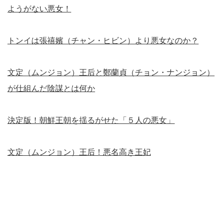
ようがない悪女！
トンイは張禧嬪（チャン・ヒビン）より悪女なのか？
文定（ムンジョン）王后と鄭蘭貞（チョン・ナンジョン）
が仕組んだ陰謀とは何か
決定版！朝鮮王朝を揺るがせた「５人の悪女」
文定（ムンジョン）王后！悪名高き王妃