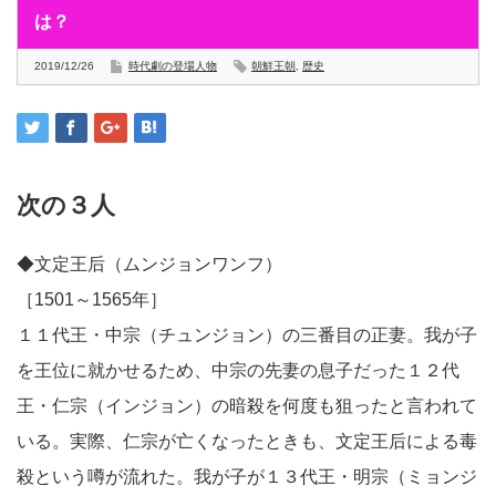
は？
2019/12/26
時代劇の登場人物
朝鮮王朝
,
歴史
次の３人
◆文定王后（ムンジョンワンフ）
［1501～1565年］
１１代王・中宗（チュンジョン）の三番目の正妻。我が子
を王位に就かせるため、中宗の先妻の息子だった１２代
王・仁宗（インジョン）の暗殺を何度も狙ったと言われて
いる。実際、仁宗が亡くなったときも、文定王后による毒
殺という噂が流れた。我が子が１３代王・明宗（ミョンジ