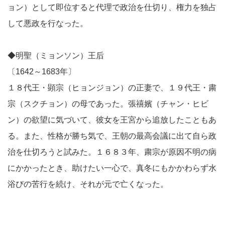
ョン）として即位すると代理で政治を仕切り、権力を独占
して悪政を行なった。
◆明聖（ミョンソン）王后
〔1642～1683年〕
１８代王・顕宗（ヒョンジョン）の正妻で、１９代王・粛
宗（スクチョン）の母であった。張禧嬪（チャン・ヒビ
ン）の欲望に気づいて、彼女を王宮から追放したこともあ
る。また、性格が勝ち気で、王朝の最高会議に出て自ら政
治を仕切ろうと試みた。１６８３年、粛宗が原因不明の病
にかかったとき、助けたい一心で、真冬にもかかわらず水
浴びの苦行を続け、それが元で亡くなった。