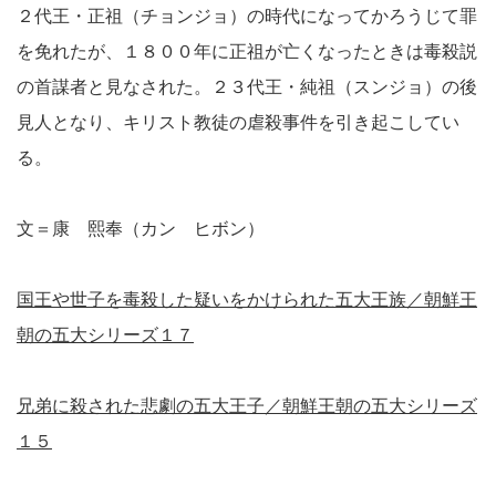
２代王・正祖（チョンジョ）の時代になってかろうじて罪
を免れたが、１８００年に正祖が亡くなったときは毒殺説
の首謀者と見なされた。２３代王・純祖（スンジョ）の後
見人となり、キリスト教徒の虐殺事件を引き起こしてい
る。
文＝康 熙奉（カン ヒボン）
国王や世子を毒殺した疑いをかけられた五大王族／朝鮮王
朝の五大シリーズ１７
兄弟に殺された悲劇の五大王子／朝鮮王朝の五大シリーズ
１５