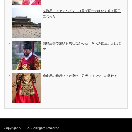
光海君（クァンヘグン）は兄弟同士の争いを経て国王
になった！
朝鮮王朝で業績を残せなかった「５人の国王」とは誰
か
燕山君の母親だった廃妃・尹氏（ユンシ）の悪行！
Copyright ©
ヨブル
All rights reserved.