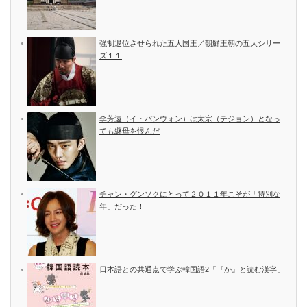
強制退位させられた五大国王／朝鮮王朝の五大シリー
ズ１１
李芳遠（イ・バンウォン）は太宗（テジョン）となっ
ても継母を恨んだ
チャン・グンソクにとって２０１１年こそが「特別な
年」だった！
日本語との共通点で学ぶ韓国語2「『か』と読む漢字」