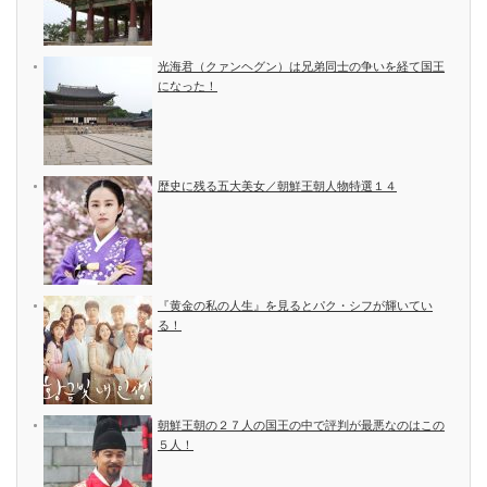
光海君（クァンヘグン）は兄弟同士の争いを経て国王
になった！
歴史に残る五大美女／朝鮮王朝人物特選１４
『黄金の私の人生』を見るとパク・シフが輝いてい
る！
朝鮮王朝の２７人の国王の中で評判が最悪なのはこの
５人！