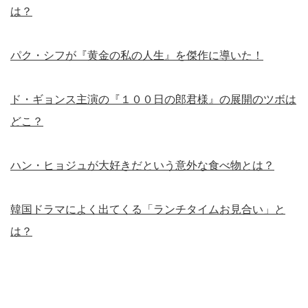
は？
パク・シフが『黄金の私の人生』を傑作に導いた！
ド・ギョンス主演の『１００日の郎君様』の展開のツボは
どこ？
ハン・ヒョジュが大好きだという意外な食べ物とは？
韓国ドラマによく出てくる「ランチタイムお見合い」と
は？