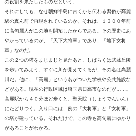
の役割を果たしたものだという。
それにしても、なぜ朝鮮半島に古くから伝わる習俗が高麗
駅の真ん前で再現されているのか。それは、１３００年前
に高句麗人がこの地を開拓したからである。その歴史にあ
やかっているのが、「天下大将軍」であり、「地下女将
軍」なのだ。
この２つの塔をまじまじと見たあと、しばらくは武蔵丘陵
を歩いてみよう。すぐに川が見えてくるが、その名は高麗
川だ。他に、「高麗」という名がついた学校や公共施設な
どがある。現在の行政区域は埼玉県日高市なのだが……。
高麗駅から４０分ほど歩くと、聖天院（しょうでんいん）
にたどりつく。入り口には、例の「大将軍」と「女将軍」
の塔が建っている。それだけで、この寺も高句麗にゆかり
があることがわかる。