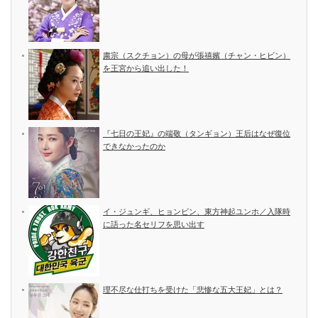
粛宗（スクチョン）の母が張禧嬪（チャン・ヒビン）
を王宮から追い出した！
『七日の王妃』の端敬（タンギョン）王后はなぜ復位
できなかったのか
イ・ジュンギ、ヒョンビン、東方神起ユンホ／入隊時
に語った名セリフを思い出す
理不尽な仕打ちを受けた「悲惨な五大王妃」とは？