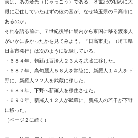
実は、あの若光（じゃっこう）である。８世紀の初めに大
磯に定住していたはずの彼の墓が、なぜ埼玉県の日高市に
あるのか。
それを語る前に、７世紀後半に畿内から東国に移る渡来人
がいかに多かったかを見てみよう。『日高市史』（埼玉県
日高市発行）は次のように記録している。
・６８４年、朝廷は百済人２３人を武蔵に移した。
・６８７年、高句麗人５６人を常陸に、新羅人１４人を下
野に、新羅人２２人を武蔵に移した。
・６８９年、下野へ新羅人を移住させた。
・６９０年、新羅人１２人が武蔵に、新羅人の若干が下野
に移った。
（ページ２に続く）