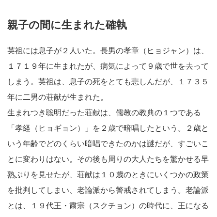
親子の間に生まれた確執
英祖には息子が２人いた。長男の孝章（ヒョジャン）は、
１７１９年に生まれたが、病気によって９歳で世を去って
しまう。英祖は、息子の死をとても悲しんだが、１７３５
年に二男の荘献が生まれた。
生まれつき聡明だった荘献は、儒教の教典の１つである
「孝経（ヒョギョン）」を２歳で暗唱したという。２歳と
いう年齢でどのくらい暗唱できたのかは謎だが、すごいこ
とに変わりはない。その後も周りの大人たちを驚かせる早
熟ぶりを見せたが、荘献は１０歳のときにいくつかの政策
を批判してしまい、老論派から警戒されてしまう。老論派
とは、１９代王・粛宗（スクチョン）の時代に、王になる