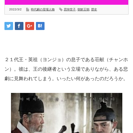
2022/3/2
時代劇の登場人物
思悼世子
,
朝鮮王朝
,
歴史
２１代王・英祖（ヨンジョ）の息子である荘献（チャンホ
ン）。彼は、王の後継者という立場でありながら、ある悲
劇に見舞われてしまう。いったい何があったのだろうか。