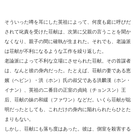
そういった噂を耳にした英祖によって、何度も庭に呼びだ
されて叱責を受けた荘献は、次第に父親の言うことを聞か
なくなり、親子の間に確執が生まれた。それでも、老論派
は荘献が不利になるような工作を繰り返した。
老論派によって不利な立場にさせられた荘献。その首謀者
は、なんと彼の身内だった。たとえば、荘献の妻である恵
嬪（ヘビン）・洪（ホン）氏の叔父である洪麟漢（ホン・
イナン）、英祖の二番目の正室の貞純（チョンスン）王
后、荘献の妹の和緩（ファワン）などだ。いくら荘献が聡
明だったとしても、これだけの身内に陥れられたらひとた
まりもない。
しかし、荘献にも落ち度はあった。彼は、側室を殺害する