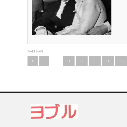
PAGE NAVI
«
1
…
11
12
13
14
15