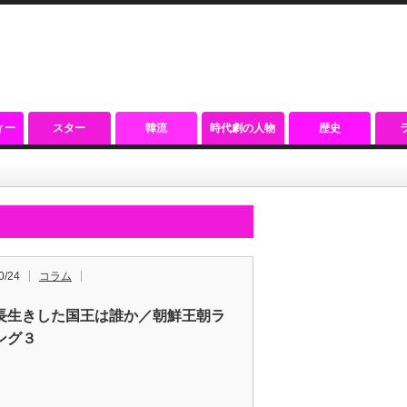
ィー
スター
韓流
時代劇の人物
歴史
0/24
コラム
長生きした国王は誰か／朝鮮王朝ラ
ング３