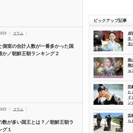
ピックアップ記事
0/23
コラム
貞
主
主
と側室の合計人数が一番多かった国
誰か／朝鮮王朝ランキング２
燕
廃
ョ
悲
ヒ
ド
ン
0/22
コラム
芸
ら
の数が多い国王とは？／朝鮮王朝ラ
ング１