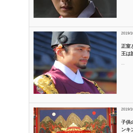
2019/1
正室
王は
…
2019/1
子供
ンキ