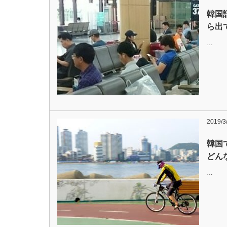
韓国
ら出
…
2019/3
韓国
どん
…