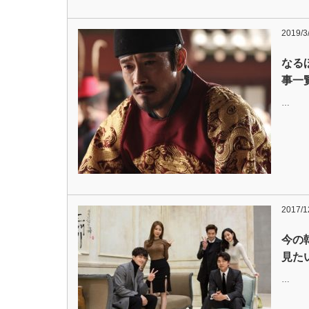
2019/3
なる
事一
…
2017/1
今の
見た
…