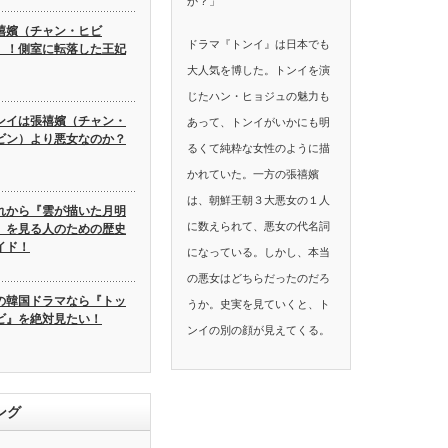
か？」
禧嬪（チャン・ヒビ
ドラマ『トンイ』は日本でも
）！側室に転落した王妃
大人気を博した。トンイを演
じたハン・ヒョジュの魅力も
ンイは張禧嬪（チャン・
あって、トンイがいかにも明
ビン）より悪女なのか？
るくて純粋な女性のように描
かれていた。一方の張禧嬪
は、朝鮮王朝３大悪女の１人
れから『雲が描いた月明
に数えられて、悪女の代名詞
』を見る人のための歴史
イド！
になっている。しかし、本当
の悪女はどちらだったのだろ
の韓国ドラマなら『トッ
うか。史実を見ていくと、ト
ビ』を絶対見たい！
ンイの別の顔が見えてくる。
ング