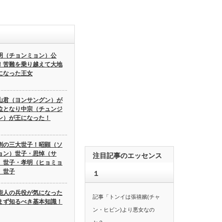
明（チョンミョン）公
！苦難を乗り越えて大地
になった王女
山君（ヨンサングン）が
位となり中宗（チュンジ
ン）が王になった！
劇の三大世子！昭顕（ソ
ョン）世子・思悼（サ
注目記事のエッセンス
）世子・孝明（ヒョミョ
）世子
１
能人の兵役が気になった
記事「トンイは張禧嬪(チャ
まず知るべき基本知識！
ン・ヒビン)より悪女なの