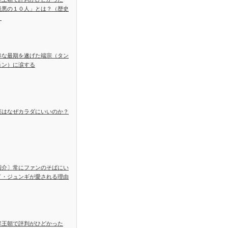
最悪の１０人」とは？（歴史
）
惨な最期を遂げた端宗（タン
ョン）に涙する
菜はなぜカラダにいいのか？
紹介〕常にファンのそばにい
イ・ジュンギが愛される理由
鮮王朝で評判がひどかった