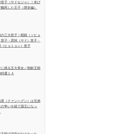
悼世子（サドセジャ）！米び
で餓死した王子（歴史編）
劇の三大世子！昭顕（ソヒョ
）世子・思悼（サド）世子・
明（ヒョミョン）世子
史に残る五大美女／朝鮮王朝
物特選１４
海君（クァンヘグン）は兄弟
士の争いを経て国王になっ
！
鮮王朝で評判がひどかった