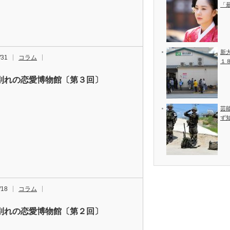
「
新
/31
コラム
１
別れの恋愛博物館〔第３回〕
芸
ず
/18
コラム
別れの恋愛博物館〔第２回〕