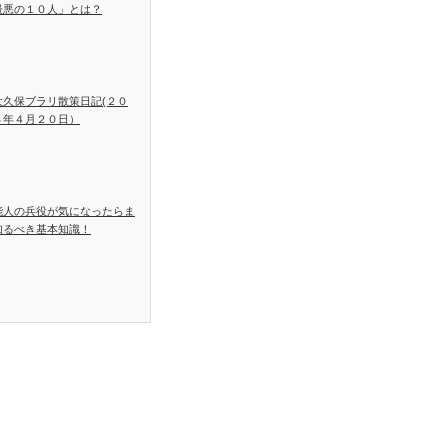
最悪の１０人」とは？
大久保ブラリ散策日記(２０
８年４月２０日）
能人の兵役が気になったらま
知るべき基本知識！