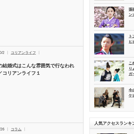
張
ン
ト
ヒ
0/2
コリアンライフ
こ
の結婚式はこんな雰囲気で行なわれ
り
／コリアンライフ１
ガ
今
ケ
人気アクセスランキ
/26
コラム