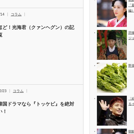
「
編
/14
コラム
ほど！光海君（クァンヘグン）の記
悲
覧
ジ
野
2/23
コラム
〔
韓国ドラマなら『トッケビ』を絶対
る
い！
朝