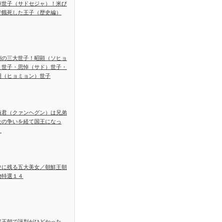
悼世子（サドセジャ）！米び
で餓死した王子（歴史編）
劇の三大世子！昭顕（ソヒョ
）世子・思悼（サド）世子・
明（ヒョミョン）世子
海君（クァンヘグン）は兄弟
士の争いを経て国王になっ
！
史に残る五大美女／朝鮮王朝
物特選１４
鮮王朝で評判がひどかった