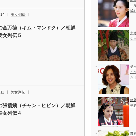
「
編
/14
美女列伝
の金万徳（キム・マンドク）／朝鮮
悲
美女列伝５
ジ
チ
１
た
/11
美女列伝
絶
の張禧嬪（チャン・ヒビン）／朝鮮
朝
美女列伝４
野