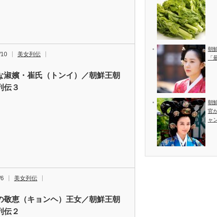
朝
/10
美女列伝
「
な淑嬪・崔氏（トンイ）／朝鮮王朝
列伝３
朝
官
ャ
/6
美女列伝
の敬恵（キョンヘ）王女／朝鮮王朝
列伝２