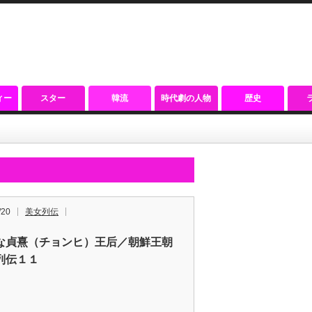
ィー
スター
韓流
時代劇の人物
歴史
/20
美女列伝
な貞熹（チョンヒ）王后／朝鮮王朝
列伝１１