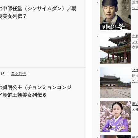
思
の申師任堂（シンサイムダン）／朝
つ
朝美女列伝７
悲
ン
孝
光
/15
美女列伝
同
た
の貞明公主（チョンミョンコンジ
／朝鮮王朝美女列伝６
歴
人
朝