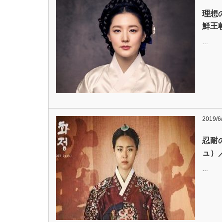
理想
鮮王
…
2019/6
忍耐
ュ）
…