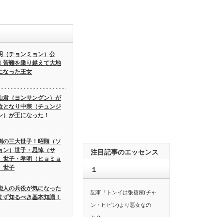
明（チョンミョン）公
！苦難を乗り越えて大地
になった王女
山君（ヨンサングン）が
位となり中宗（チュンジ
ン）が王になった！
劇の三大世子！昭顕（ソ
ョン）世子・思悼（サ
注目記事のエッセンス
）世子・孝明（ヒョミョ
）世子
１
能人の兵役が気になった
記事「トンイは張禧嬪(チャ
まず知るべき基本知識！
ン・ヒビン)より悪女なの