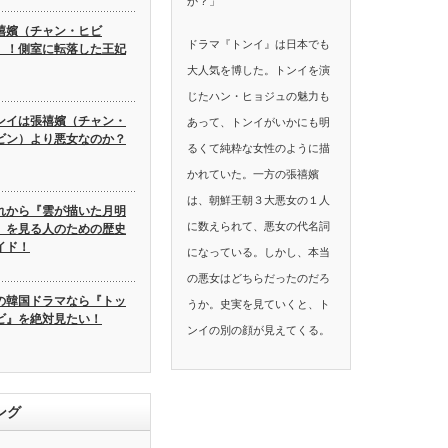
か？」
禧嬪（チャン・ヒビ
ドラマ『トンイ』は日本でも
）！側室に転落した王妃
大人気を博した。トンイを演
じたハン・ヒョジュの魅力も
ンイは張禧嬪（チャン・
あって、トンイがいかにも明
ビン）より悪女なのか？
るくて純粋な女性のように描
かれていた。一方の張禧嬪
は、朝鮮王朝３大悪女の１人
れから『雲が描いた月明
に数えられて、悪女の代名詞
』を見る人のための歴史
イド！
になっている。しかし、本当
の悪女はどちらだったのだろ
の韓国ドラマなら『トッ
うか。史実を見ていくと、ト
ビ』を絶対見たい！
ンイの別の顔が見えてくる。
ング