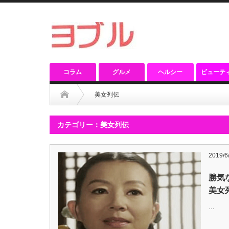
コラム
グルメ
ヘルシー
ビューテ
美女列伝
カテゴリー：美女列伝
2019/6
勝気
美女
…