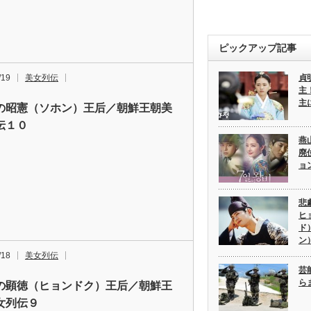
ピックアップ記事
/19
美女列伝
貞
主
主
の昭憲（ソホン）王后／朝鮮王朝美
伝１０
燕
廃
ョ
悲
ヒ
ド
ン
/18
美女列伝
芸
ら
の顕徳（ヒョンドク）王后／朝鮮王
女列伝９