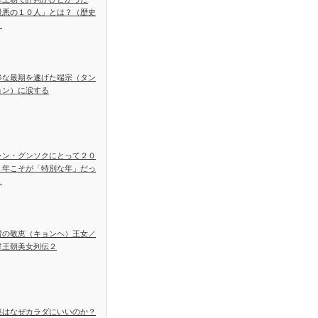
最悪の１０人」とは？（歴史
）
惨な最期を遂げた端宗（タン
ョン）に涙する
ャン・グンソクにとって２０
１年こそが「特別な年」だっ
！
賛の敬恵（キョンヘ）王女／
鮮王朝美女列伝２
菜はなぜカラダにいいのか？