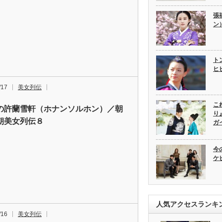
張
ン
ト
ヒ
/17
美女列伝
こ
の許蘭雪軒（ホナンソルホン）／朝
り
朝美女列伝８
ガ
今
ケ
人気アクセスランキ
/16
美女列伝