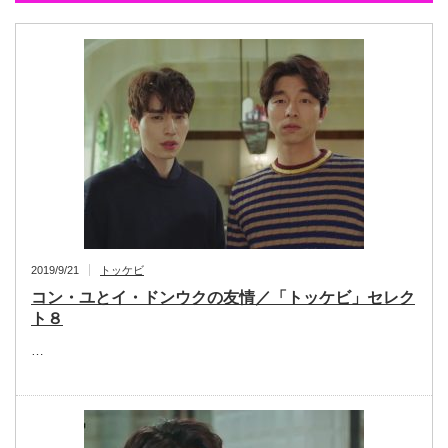
2019/9/21
トッケビ
コン・ユとイ・ドンウクの友情／「トッケビ」セレク
ト８
…