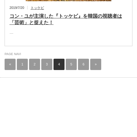
2019/7/20
トッケビ
コン・ユが主演した『トッケビ』を韓国の視聴者は
「芸術」と捉えた！
…
PAGE NAVI
«
1
2
3
4
5
6
»