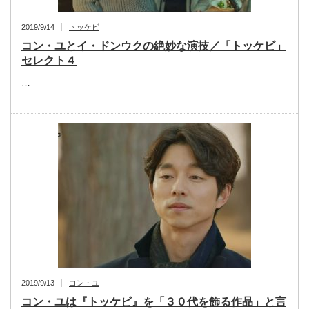
2019/9/14
トッケビ
コン・ユとイ・ドンウクの絶妙な演技／「トッケビ」
セレクト４
…
2019/9/13
コン・ユ
コン・ユは『トッケビ』を「３０代を飾る作品」と言