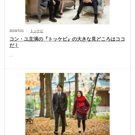
2019/7/21
トッケビ
コン・ユ主演の『トッケビ』の大きな見どころはココ
だ！
…