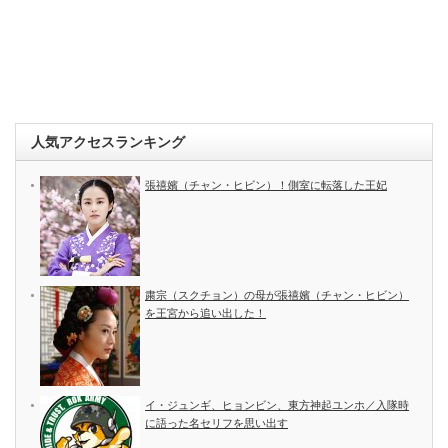
人気アクセスランキング
張禧嬪（チャン・ヒビン）！側室に転落した王妃
粛宗（スクチョン）の母が張禧嬪（チャン・ヒビン）
を王宮から追い出した！
イ・ジュンギ、ヒョンビン、東方神起ユンホ／入隊時
に語った名セリフを思い出す