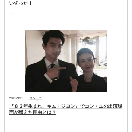
い切った！
…
2019/9/11
コン・ユ
『８２年生まれ、キム・ジヨン』でコン・ユの出演場
面が増えた理由とは？
…