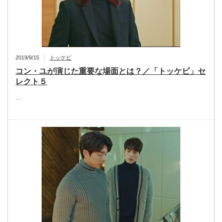
2019/9/15
トッケビ
コン・ユが演じた重要な場面とは？／「トッケビ」セ
レクト５
…