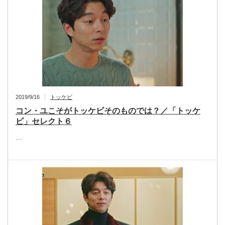
2019/9/16
トッケビ
コン・ユこそがトッケビそのものでは？／「トッケ
ビ」セレクト６
…