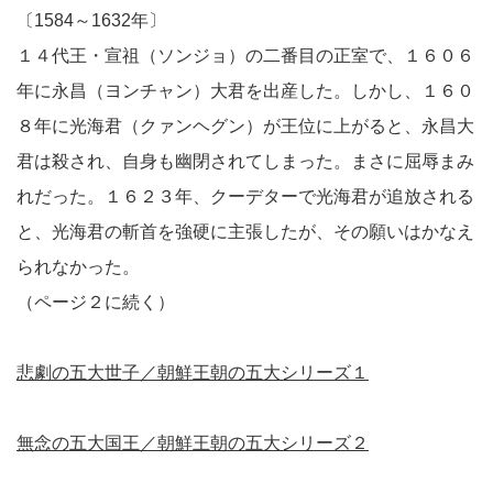
〔1584～1632年〕
１４代王・宣祖（ソンジョ）の二番目の正室で、１６０６
年に永昌（ヨンチャン）大君を出産した。しかし、１６０
８年に光海君（クァンヘグン）が王位に上がると、永昌大
君は殺され、自身も幽閉されてしまった。まさに屈辱まみ
れだった。１６２３年、クーデターで光海君が追放される
と、光海君の斬首を強硬に主張したが、その願いはかなえ
られなかった。
（ページ２に続く）
悲劇の五大世子／朝鮮王朝の五大シリーズ１
無念の五大国王／朝鮮王朝の五大シリーズ２