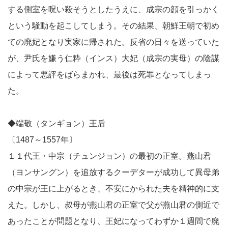
する側室を呪い殺そうとしたうえに、成宗の顔を引っかく
という騒動を起こしてしまう。その結果、朝鮮王朝で初め
ての廃妃となり実家に帰された。反省の日々を送っていた
が、尹氏を嫌う仁粋（インス）大妃（成宗の実母）の陰謀
によって悪評をばらまかれ、最後は死罪となってしまっ
た。
◆端敬（タンギョン）王后
〔1487～1557年〕
１１代王・中宗（チュンジョン）の最初の正室。燕山君
（ヨンサングン）を追放するクーデターが成功して異母弟
の中宗が王に上がるとき、不安にかられた夫を精神的に支
えた。しかし、叔母が燕山君の正室で父が燕山君の側近で
あったことが問題となり、王妃になってわずか１週間で廃