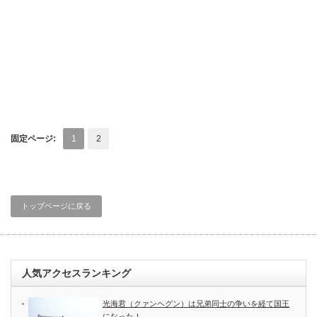
固定ページ:
1
2
トップページに戻る
人気アクセスランキング
光海君（クァンヘグン）は兄弟同士の争いを経て国王
になった！