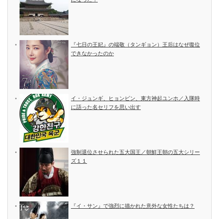
『七日の王妃』の端敬（タンギョン）王后はなぜ復位
できなかったのか
イ・ジュンギ、ヒョンビン、東方神起ユンホ／入隊時
に語った名セリフを思い出す
強制退位させられた五大国王／朝鮮王朝の五大シリー
ズ１１
『イ・サン』で強烈に描かれた意外な女性たちは？