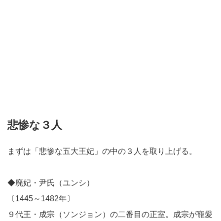
悲惨な３人
まずは「悲惨な五大王妃」の中の３人を取り上げる。
◆廃妃・尹氏（ユンシ）
〔1445～1482年〕
９代王・成宗（ソンジョン）の二番目の正室。成宗が寵愛