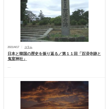
2021/4/17
コラム
日本と韓国の歴史を振り返る／第１１回「百済寺跡と
鬼室神社」
…