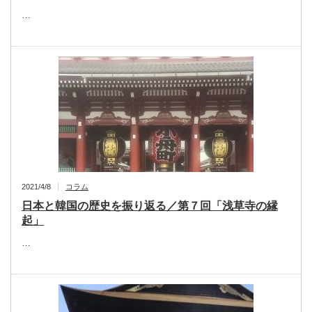
…
2021/4/8
コラム
日本と韓国の歴史を振り返る／第７回「浅草寺の縁
起」
…