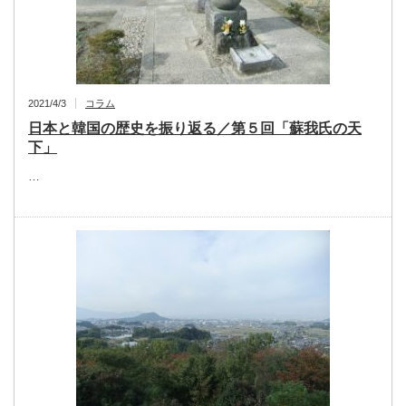
2021/4/3
コラム
日本と韓国の歴史を振り返る／第５回「蘇我氏の天
下」
…