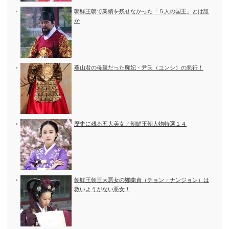
朝鮮王朝で業績を残せなかった「５人の国王」とは誰
か
燕山君の母親だった廃妃・尹氏（ユンシ）の悪行！
歴史に残る五大美女／朝鮮王朝人物特選１４
朝鮮王朝三大悪女の鄭蘭貞（チョン・ナンジョン）は
救いようがない悪女！