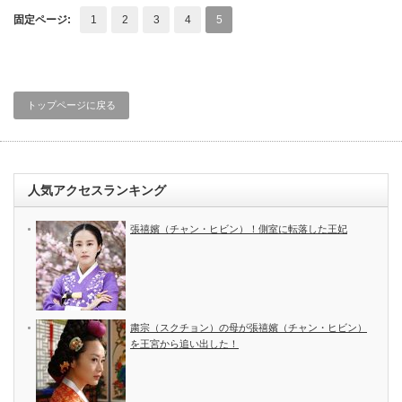
固定ページ:
1
2
3
4
5
トップページに戻る
人気アクセスランキング
張禧嬪（チャン・ヒビン）！側室に転落した王妃
粛宗（スクチョン）の母が張禧嬪（チャン・ヒビン）
を王宮から追い出した！