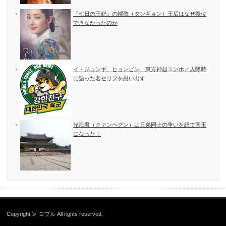
『七日の王妃』の端敬（タンギョン）王后はなぜ復位
できなかったのか
イ・ジュンギ、ヒョンビン、東方神起ユンホ／入隊時
に語った名セリフを思い出す
光海君（クァンヘグン）は兄弟同士の争いを経て国王
になった！
Copyright ©
ヨブル
All rights reserved.