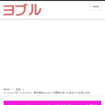
menu
Home
兵役
イ・ジュンギ、ヒョンビン、東方神起ユンホ／入隊時に語った名セリフを思い出す