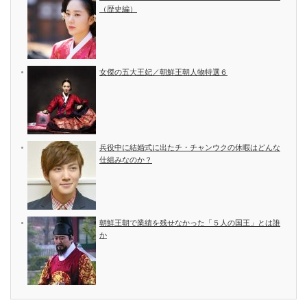
（歴史編）
女傑の五大王妃／朝鮮王朝人物特選６
兵役中に結婚式に出たチ・チャンウクの休暇はどんな
仕組みなのか？
朝鮮王朝で業績を残せなかった「５人の国王」とは誰
か