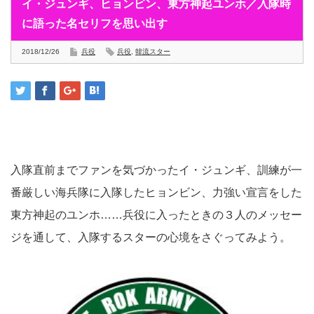
イ・ジュンギ、ヒョンビン、東方神起ユンホ／入隊時
に語った名セリフを思い出す
2018/12/26
兵役
兵役
,
韓流スター
入隊直前までファンを気づかったイ・ジュンギ、訓練が一
番厳しい海兵隊に入隊したヒョンビン、力強い宣言をした
東方神起のユンホ……兵役に入ったときの３人のメッセー
ジを通して、入隊するスターの心境をさぐってみよう。