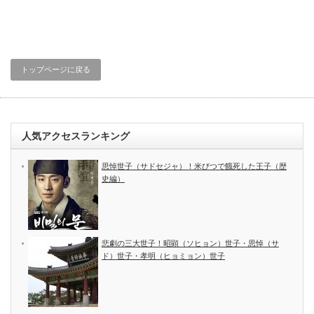
トップページに戻る
人気アクセスランキング
思悼世子（サドセジャ）！米びつで餓死した王子（歴
史編）
悲劇の三大世子！昭顕（ソヒョン）世子・思悼（サ
ド）世子・孝明（ヒョミョン）世子