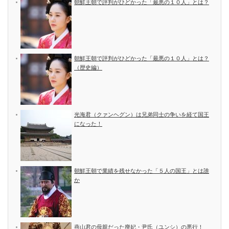
朝鮮王朝で評判がひどかった「最悪の１０人」とは？
朝鮮王朝で評判がひどかった「最悪の１０人」とは？
（歴史編）
光海君（クァンヘグン）は兄弟同士の争いを経て国王
になった！
朝鮮王朝で業績を残せなかった「５人の国王」とは誰
か
燕山君の母親だった廃妃・尹氏（ユンシ）の悪行！