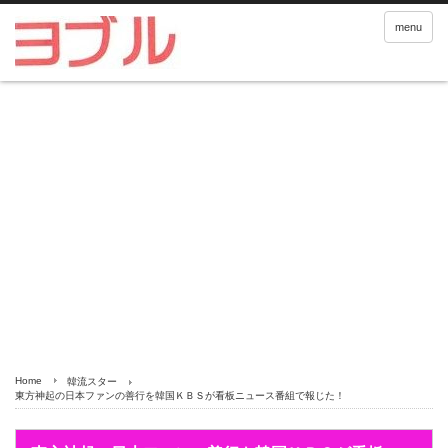
menu
Home
韓流スター
東方神起の日本ファンの善行を韓国ＫＢＳが看板ニュース番組で報じた！