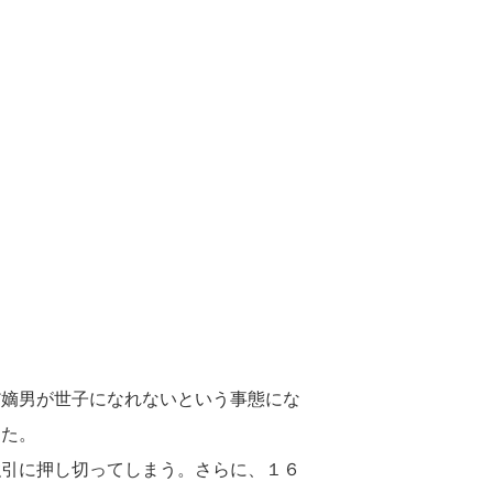
だ嫡男が世子になれないという事態にな
った。
強引に押し切ってしまう。さらに、１６