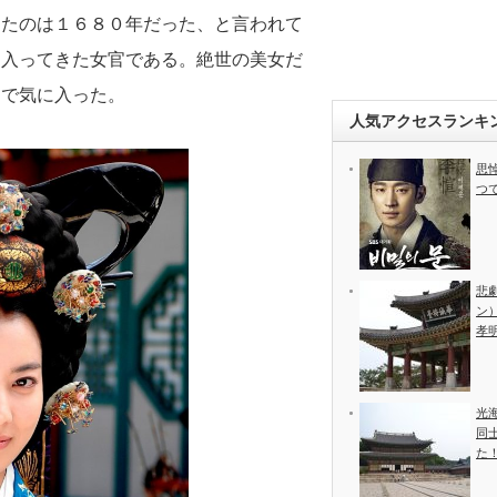
ったのは１６８０年だった、と言われて
に入ってきた女官である。絶世の美女だ
目で気に入った。
人気アクセスランキ
思
つ
悲
ン
孝
光
同
た