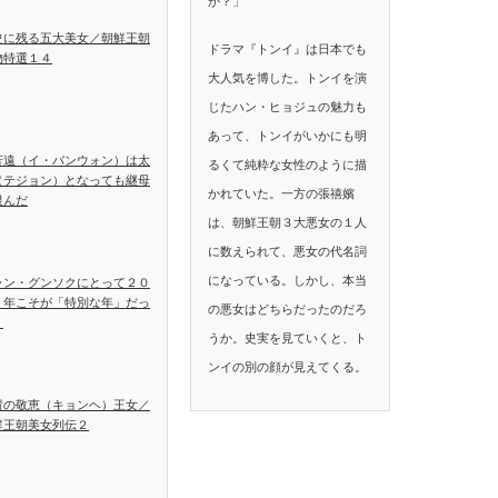
か？」
史に残る五大美女／朝鮮王朝
ドラマ『トンイ』は日本でも
物特選１４
大人気を博した。トンイを演
じたハン・ヒョジュの魅力も
あって、トンイがいかにも明
芳遠（イ・バンウォン）は太
るくて純粋な女性のように描
（テジョン）となっても継母
かれていた。一方の張禧嬪
恨んだ
は、朝鮮王朝３大悪女の１人
に数えられて、悪女の代名詞
になっている。しかし、本当
ャン・グンソクにとって２０
１年こそが「特別な年」だっ
の悪女はどちらだったのだろ
！
うか。史実を見ていくと、ト
ンイの別の顔が見えてくる。
賛の敬恵（キョンヘ）王女／
鮮王朝美女列伝２