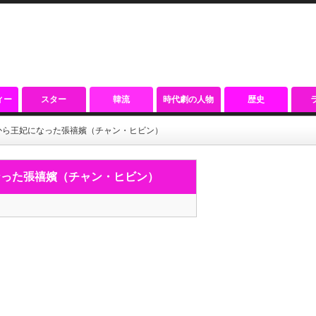
ィー
スター
韓流
時代劇の人物
歴史
から王妃になった張禧嬪（チャン・ヒビン）
なった張禧嬪（チャン・ヒビン）