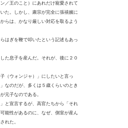
サン／王のこと）にあれだけ寵愛されて
ていた。しかし、粛宗が完全に張禧嬪に
てからは、かなり厳しい対応を取るよう
くらはぎを鞭で叩いたという記述もあっ
望した息子を産んだ。それが、後に２０
元子（ウォンジャ）」にしたいと言っ
）」なのだが、多くは５歳くらいのとき
補が元子なのである。
い」と宣言するが、高官たちから「それ
む可能性があるのに、なぜ、側室が産ん
対された。