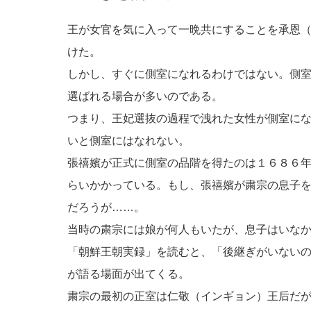
王が女官を気に入って一晩共にすることを承恩
けた。
しかし、すぐに側室になれるわけではない。側
選ばれる場合が多いのである。
つまり、王妃選抜の過程で洩れた女性が側室に
いと側室にはなれない。
張禧嬪が正式に側室の品階を得たのは１６８６
らいかかっている。もし、張禧嬪が粛宗の息子
だろうが……。
当時の粛宗には娘が何人もいたが、息子はいな
「朝鮮王朝実録」を読むと、「後継ぎがいない
が語る場面が出てくる。
粛宗の最初の正室は仁敬（インギョン）王后だ