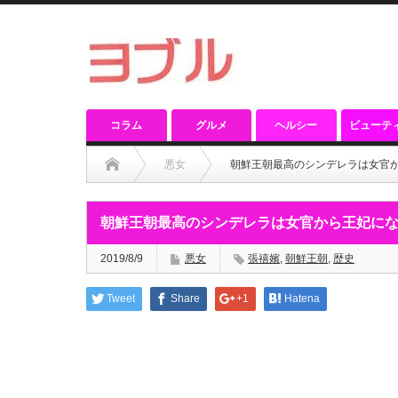
コラム
グルメ
ヘルシー
ビューテ
悪女
朝鮮王朝最高のシンデレラは女官
朝鮮王朝最高のシンデレラは女官から王妃に
2019/8/9
悪女
張禧嬪
,
朝鮮王朝
,
歴史
Tweet
Share
+1
Hatena