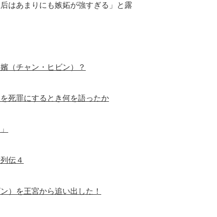
王后はあまりにも嫉妬が強すぎる」と露
禧嬪（チャン・ヒビン）？
）を死罪にするとき何を語ったか
）」
女列伝４
ビン）を王宮から追い出した！