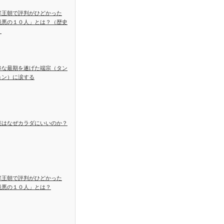
鮮王朝で評判がひどかった
最悪の１０人」とは？（歴史
）
惨な最期を遂げた端宗（タン
ョン）に涙する
菜はなぜカラダにいいのか？
鮮王朝で評判がひどかった
最悪の１０人」とは？