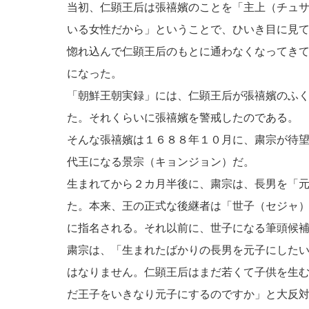
当初、仁顕王后は張禧嬪のことを「主上（チュ
いる女性だから」ということで、ひいき目に見
惚れ込んで仁顕王后のもとに通わなくなってき
になった。
「朝鮮王朝実録」には、仁顕王后が張禧嬪のふ
た。それくらいに張禧嬪を警戒したのである。
そんな張禧嬪は１６８８年１０月に、粛宗が待
代王になる景宗（キョンジョン）だ。
生まれてから２カ月半後に、粛宗は、長男を「
た。本来、王の正式な後継者は「世子（セジャ
に指名される。それ以前に、世子になる筆頭候
粛宗は、「生まれたばかりの長男を元子にした
はなりません。仁顕王后はまだ若くて子供を生
だ王子をいきなり元子にするのですか」と大反