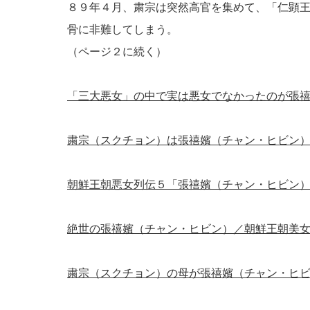
８９年４月、粛宗は突然高官を集めて、「仁顕
骨に非難してしまう。
（ページ２に続く）
「三大悪女」の中で実は悪女でなかったのが張
粛宗（スクチョン）は張禧嬪（チャン・ヒビン
朝鮮王朝悪女列伝５「張禧嬪（チャン・ヒビン
絶世の張禧嬪（チャン・ヒビン）／朝鮮王朝美
粛宗（スクチョン）の母が張禧嬪（チャン・ヒ