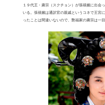
１９代王・粛宗（スクチョン）が張禧嬪に出会
いる。張禧嬪は通訳官の親戚というコネで王宮
ったことは間違いないので、艶福家の粛宗は一