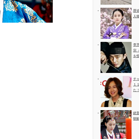
歴
人
李
宗
を
チ
１
た
絶
朝