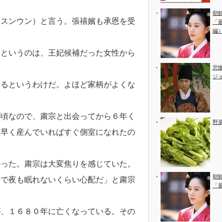
朝
（スンウン）と言う。張禧嬪も承恩を受
「
編
室というのは、王妃候補だった女性から
悲
ジ
なるというわけだ。よほど家柄がよくな
年頃なので、粛宗と出会ってから６年く
野
を早く産んでいればすぐ側室になれたの
かった。粛宗は大変焦りを感じていた。
朝
ので夜も眠れないくらい心配だ」と粛宗
「
が、１６８０年に亡くなっている。その