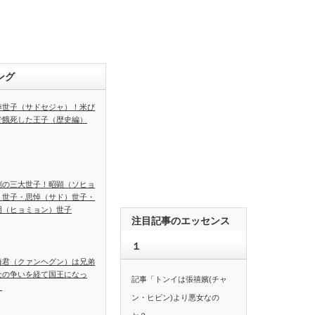
ング
悼世子（サドセジャ）！米び
で餓死した王子（歴史編）
劇の三大世子！昭顕（ソヒョ
）世子・思悼（サド）世子・
明（ヒョミョン）世子
注目記事のエッセンス
１
海君（クァンヘグン）は兄弟
士の争いを経て国王になっ
記事「トンイは張禧嬪(チャ
！
ン・ヒビン)より悪女なの