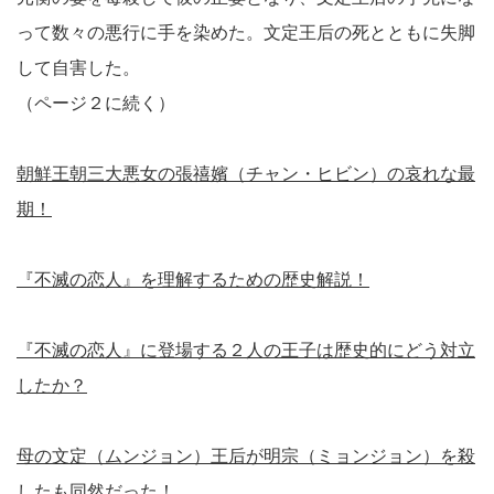
って数々の悪行に手を染めた。文定王后の死とともに失脚
して自害した。
（ページ２に続く）
朝鮮王朝三大悪女の張禧嬪（チャン・ヒビン）の哀れな最
期！
『不滅の恋人』を理解するための歴史解説！
『不滅の恋人』に登場する２人の王子は歴史的にどう対立
したか？
母の文定（ムンジョン）王后が明宗（ミョンジョン）を殺
したも同然だった！