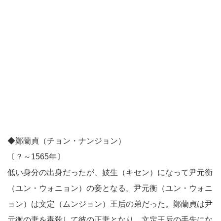
◆鄭蘭貞（チョン・ナンジョン）
〔？～1565年〕
低い身分の出身だったが、妓生（キセン）になって尹元衡
（ユン・ウォニョン）の妾となる。尹元衡（ユン・ウォニ
ョン）は文定（ムンジョン）王后の弟だった。鄭蘭貞は尹
元衡の妻を毒殺して彼の正妻となり、文定王后の手先にな