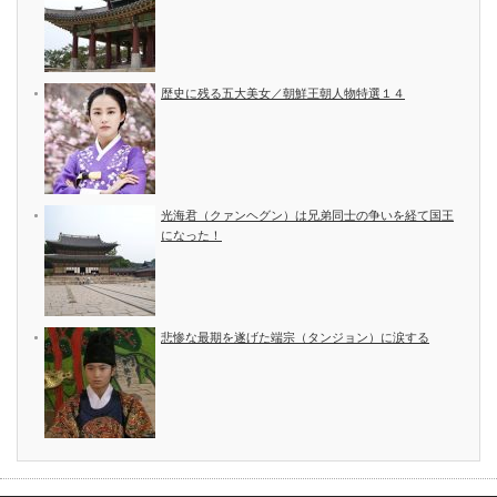
歴史に残る五大美女／朝鮮王朝人物特選１４
光海君（クァンヘグン）は兄弟同士の争いを経て国王
になった！
悲惨な最期を遂げた端宗（タンジョン）に涙する