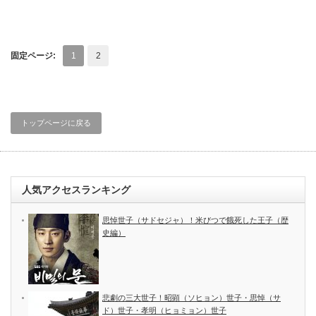
固定ページ:
1
2
トップページに戻る
人気アクセスランキング
思悼世子（サドセジャ）！米びつで餓死した王子（歴
史編）
悲劇の三大世子！昭顕（ソヒョン）世子・思悼（サ
ド）世子・孝明（ヒョミョン）世子