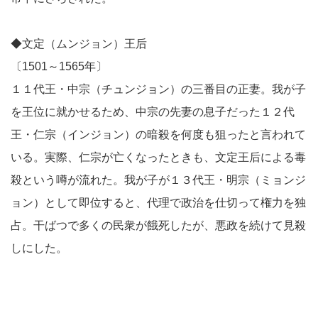
◆文定（ムンジョン）王后
〔1501～1565年〕
１１代王・中宗（チュンジョン）の三番目の正妻。我が子
を王位に就かせるため、中宗の先妻の息子だった１２代
王・仁宗（インジョン）の暗殺を何度も狙ったと言われて
いる。実際、仁宗が亡くなったときも、文定王后による毒
殺という噂が流れた。我が子が１３代王・明宗（ミョンジ
ョン）として即位すると、代理で政治を仕切って権力を独
占。干ばつで多くの民衆が餓死したが、悪政を続けて見殺
しにした。