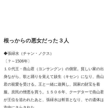
根っからの悪女だった３人
◆張緑水（チャン・ノクス）
〔？～1506年〕
１０代王・燕山君（ヨンサングン）の側室。貧しい家の出
身ながら、歌と踊りを覚えて妓生（キセン）になり、燕山
君の寵愛を受ける。王と一緒に遊興し、国家の財宝を着
服。庶民の憎悪を買う。１５０６年、クーデターで燕山君
が王位を追われたあと、張緑水は斬首となり、その遺体は
市中にさらされた。