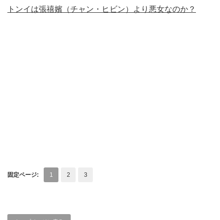
トンイは張禧嬪（チャン・ヒビン）より悪女なのか？
固定ページ:
1
2
3