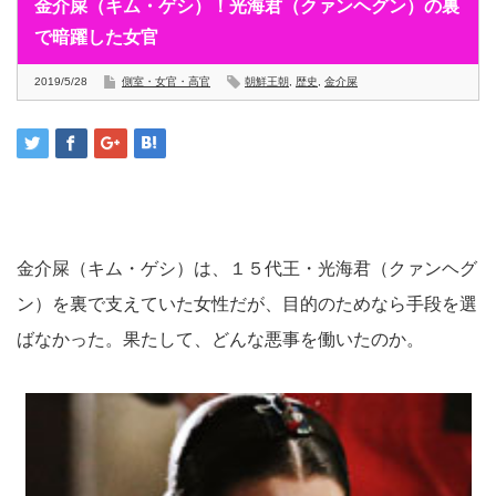
金介屎（キム・ゲシ）！光海君（クァンヘグン）の裏
で暗躍した女官
2019/5/28
側室・女官・高官
朝鮮王朝
,
歴史
,
金介屎
金介屎（キム・ゲシ）は、１５代王・光海君（クァンヘグ
ン）を裏で支えていた女性だが、目的のためなら手段を選
ばなかった。果たして、どんな悪事を働いたのか。