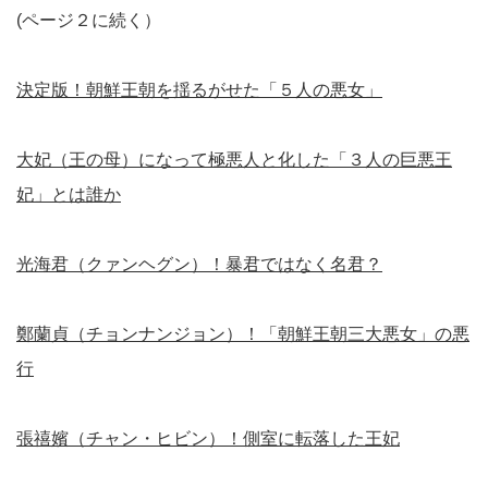
(ページ２に続く）
決定版！朝鮮王朝を揺るがせた「５人の悪女」
大妃（王の母）になって極悪人と化した「３人の巨悪王
妃」とは誰か
光海君（クァンヘグン）！暴君ではなく名君？
鄭蘭貞（チョンナンジョン）！「朝鮮王朝三大悪女」の悪
行
張禧嬪（チャン・ヒビン）！側室に転落した王妃