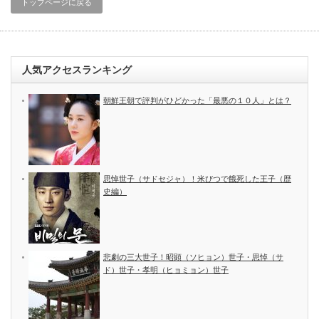
トップページに戻る
人気アクセスランキング
朝鮮王朝で評判がひどかった「最悪の１０人」とは？
思悼世子（サドセジャ）！米びつで餓死した王子（歴
史編）
悲劇の三大世子！昭顕（ソヒョン）世子・思悼（サ
ド）世子・孝明（ヒョミョン）世子