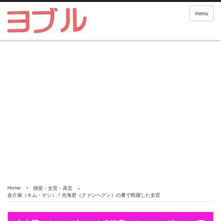
menu
Home
側室・女官・高官
金介屎（キム・ゲシ）！光海君（クァンヘグン）の裏で暗躍した女官