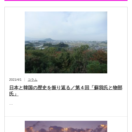
2021/4/1
コラム
日本と韓国の歴史を振り返る／第４回「蘇我氏と物部
氏」
…