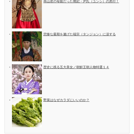
燕山君の母親だった廃妃・尹氏（ユンシ）の悪行！
悲惨な最期を遂げた端宗（タンジョン）に涙する
歴史に残る五大美女／朝鮮王朝人物特選１４
野菜はなぜカラダにいいのか？