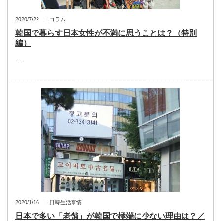
2020/7/22
コラム
韓国で暮らす日本女性が不満に思うことは？（特別
編）
…
2020/1/16
日韓生活事情
日本で多い「老舗」が韓国で極端に少ない理由は？／