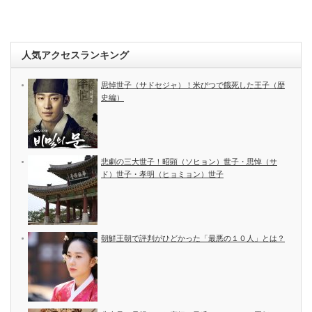
人気アクセスランキング
思悼世子（サドセジャ）！米びつで餓死した王子（歴
史編）
悲劇の三大世子！昭顕（ソヒョン）世子・思悼（サ
ド）世子・孝明（ヒョミョン）世子
朝鮮王朝で評判がひどかった「最悪の１０人」とは？