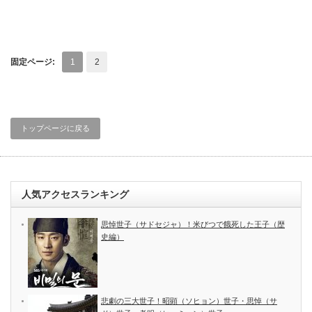
固定ページ:
1
2
トップページに戻る
人気アクセスランキング
思悼世子（サドセジャ）！米びつで餓死した王子（歴
史編）
悲劇の三大世子！昭顕（ソヒョン）世子・思悼（サ