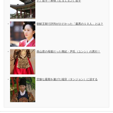
ド）世子・孝明（ヒョミョン）世子
朝鮮王朝で評判がひどかった「最悪の１０人」とは？
燕山君の母親だった廃妃・尹氏（ユンシ）の悪行！
悲惨な最期を遂げた端宗（タンジョン）に涙する