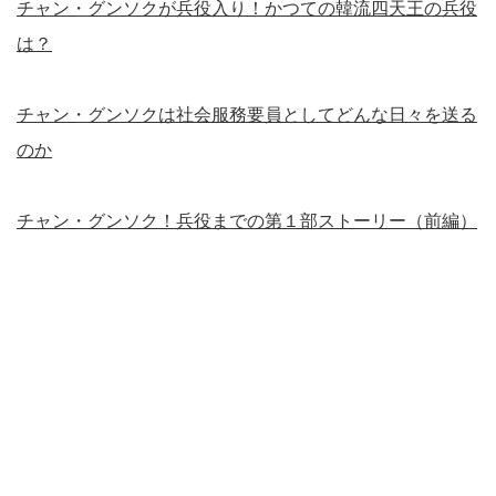
チャン・グンソクが兵役入り！かつての韓流四天王の兵役
は？
チャン・グンソクは社会服務要員としてどんな日々を送る
のか
チャン・グンソク！兵役までの第１部ストーリー（前編）